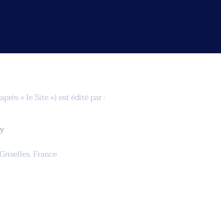
après « le Site ») est édité par :
y
Griselles, France