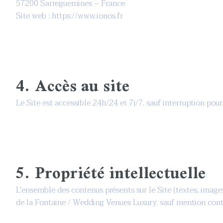
57200 Sarreguemines – France
Site web : https://www.ionos.fr
4. Accès au site
Le Site est accessible 24h/24 et 7j/7, sauf interruption po
5. Propriété intellectuelle
L'ensemble des contenus présents sur le Site (textes, images
de la Fontaine / Wedding Venues Luxury, sauf mention contr