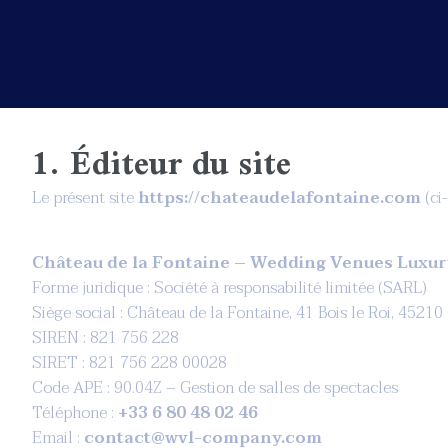
1. Éditeur du site
Le présent site
https://chateaudelafontaine.com
(ci-
Château de la Fontaine – Wedding Venues Luxur
Forme juridique : Société à responsabilité limitée (SARL)
Siège social : Château de la Fontaine, 41 Bois le Roi, 45210 
SIREN : 821 756 228
SIRET : 821 756 228 00028
Code APE : 90.04Z – Gestion de salles de spectacles
Téléphone :
+33 6 80 48 02 46
Email :
contact@wvl-company.com