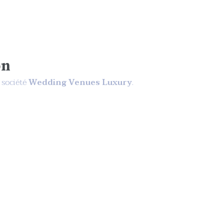
on
a société
Wedding Venues Luxury
.