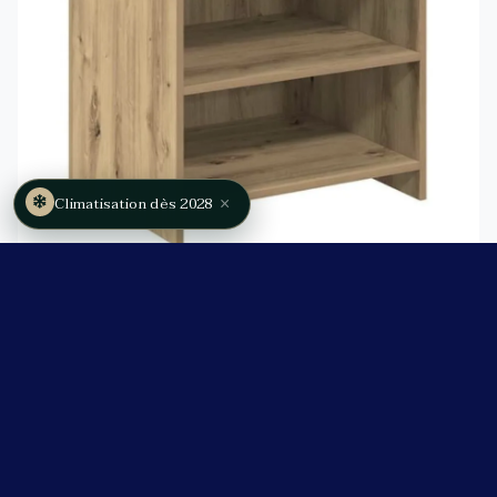
×
Climatisation dès 2028
Pupitre de cérémonie
40€ TTC
Pupitre en bois clair
Location à la journée