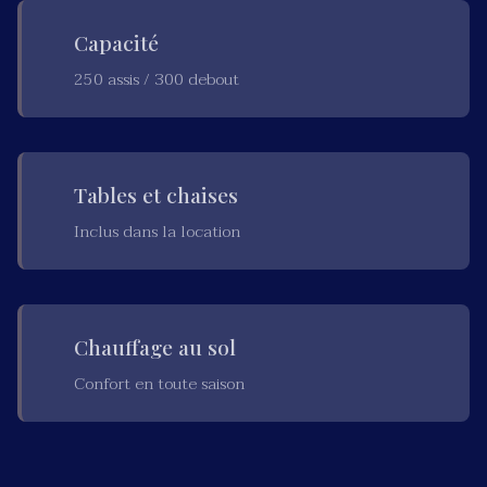
Capacité
250 assis / 300 debout
Tables et chaises
Inclus dans la location
Chauffage au sol
Confort en toute saison